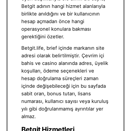
Betgit adının hangi hizmet alanlarıyla
birlikte anıldığını ve bir kullanıcının
hesap açmadan önce hangi
operasyonel konulara bakması
gerektiğini özetler.
Betgit.life, brief içinde markanın site
adresi olarak belirtilmiştir. Çevrim içi
bahis ve casino alanında adres, üyelik
koşulları, ödeme seçenekleri ve
hesap doğrulama süreçleri zaman
içinde değişebileceği için bu sayfada
sabit oran, bonus tutarı, lisans
numarası, kullanıcı sayısı veya kuruluş
yılı gibi doğrulanmamış ayrıntılar yer
almaz.
Betgit Hizmetleri