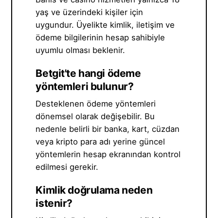
yaş ve üzerindeki kişiler için
uygundur. Üyelikte kimlik, iletişim ve
ödeme bilgilerinin hesap sahibiyle
uyumlu olması beklenir.
Betgit'te hangi ödeme
yöntemleri bulunur?
Desteklenen ödeme yöntemleri
dönemsel olarak değişebilir. Bu
nedenle belirli bir banka, kart, cüzdan
veya kripto para adı yerine güncel
yöntemlerin hesap ekranından kontrol
edilmesi gerekir.
Kimlik doğrulama neden
istenir?