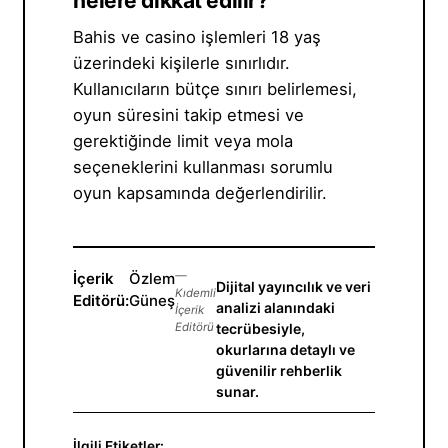
nelere dikkat edilir?
Bahis ve casino işlemleri 18 yaş
üzerindeki kişilerle sınırlıdır.
Kullanıcıların bütçe sınırı belirlemesi,
oyun süresini takip etmesi ve
gerektiğinde limit veya mola
seçeneklerini kullanması sorumlu
oyun kapsamında değerlendirilir.
İçerik
Özlem
—
Dijital yayıncılık ve veri
Kıdemli
Editörü:
Güneş
analizi alanındaki
İçerik
Editörü
tecrübesiyle,
okurlarına detaylı ve
güvenilir rehberlik
sunar.
İlgili Etiketler: