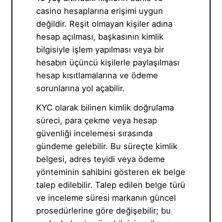
casino hesaplarına erişimi uygun
değildir. Reşit olmayan kişiler adına
hesap açılması, başkasının kimlik
bilgisiyle işlem yapılması veya bir
hesabın üçüncü kişilerle paylaşılması
hesap kısıtlamalarına ve ödeme
sorunlarına yol açabilir.
KYC olarak bilinen kimlik doğrulama
süreci, para çekme veya hesap
güvenliği incelemesi sırasında
gündeme gelebilir. Bu süreçte kimlik
belgesi, adres teyidi veya ödeme
yönteminin sahibini gösteren ek belge
talep edilebilir. Talep edilen belge türü
ve inceleme süresi markanın güncel
prosedürlerine göre değişebilir; bu