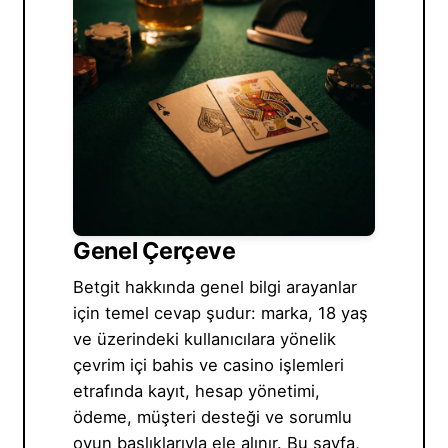
Genel Çerçeve
Betgit hakkında genel bilgi arayanlar
için temel cevap şudur: marka, 18 yaş
ve üzerindeki kullanıcılara yönelik
çevrim içi bahis ve casino işlemleri
etrafında kayıt, hesap yönetimi,
ödeme, müşteri desteği ve sorumlu
oyun başlıklarıyla ele alınır. Bu sayfa,