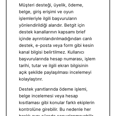
Müşteri desteği, üyelik, ödeme,
belge, giriş erişimi ve oyun
işlemleriyle ilgili başvuruların
yönlendirildiği alandır. Betgit için
destek kanallarının kapsamı brief
içinde ayrıntılandırılmadığından canlı
destek, e-posta veya form gibi kesin
kanal bilgisi belirtilmez. Kullanıcı
başvurularında hesap numarası, işlem
tarihi, tutar ve ilgili ekran bilgisinin
açık şekilde paylaşılması incelemeyi
kolaylaştırır.
Destek yanıtlarında ödeme işlemi,
belge incelemesi veya hesap
kısıtlaması gibi konular farklı ekiplerin
kontrolüne girebilir. Bu nedenle her
başlık aynı sürede sonuçlanmayabilir.