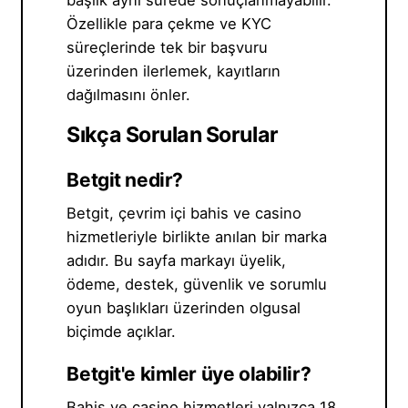
Özellikle para çekme ve KYC
süreçlerinde tek bir başvuru
üzerinden ilerlemek, kayıtların
dağılmasını önler.
Sıkça Sorulan Sorular
Betgit nedir?
Betgit, çevrim içi bahis ve casino
hizmetleriyle birlikte anılan bir marka
adıdır. Bu sayfa markayı üyelik,
ödeme, destek, güvenlik ve sorumlu
oyun başlıkları üzerinden olgusal
biçimde açıklar.
Betgit'e kimler üye olabilir?
Bahis ve casino hizmetleri yalnızca 18