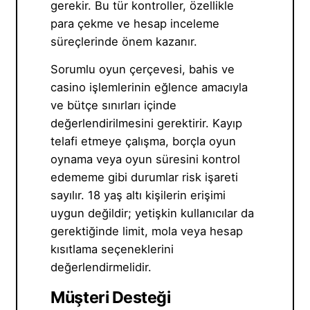
gerekir. Bu tür kontroller, özellikle
para çekme ve hesap inceleme
süreçlerinde önem kazanır.
Sorumlu oyun çerçevesi, bahis ve
casino işlemlerinin eğlence amacıyla
ve bütçe sınırları içinde
değerlendirilmesini gerektirir. Kayıp
telafi etmeye çalışma, borçla oyun
oynama veya oyun süresini kontrol
edememe gibi durumlar risk işareti
sayılır. 18 yaş altı kişilerin erişimi
uygun değildir; yetişkin kullanıcılar da
gerektiğinde limit, mola veya hesap
kısıtlama seçeneklerini
değerlendirmelidir.
Müşteri Desteği